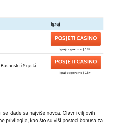
Igraj
POSJETI CASINO
Igraj odgovorno | 18+
POSJETI CASINO
 Bosanski i Srpski
Igraj odgovorno | 18+
i se klade sa najviše novca. Glavni cilj ovih
e privilegije, kao što su viši postoci bonusa za