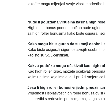
također mogu mijenjati svoje vlastite odredbe
Nude li pouzdana virtuelna kasina high rol
High roller bonus ponude obično nude ugledna i
sa high roller bonusima kako biste osigurali s
Kako mogu biti siguran da su moji osobni i 
Kako biste osigurali sigurnost svojih osobnih p
kao što su SSL certifikati.
Kakvu podršku mogu očekivati ​​kao high rol
Kao high roller igrač, možete očekivati ​​perso
kojim upitima koje imate, ali i pružiti smjernice
Jesu li high roller bonusi vrijedni preuzima
Vrijednost i isplativost high roller bonusa ov
usporedbi s redovnim promocijama, stoga su oni 