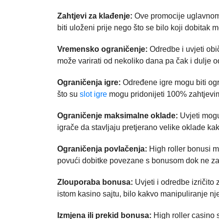
Zahtjevi za klađenje:
Ove promocije uglavnom i
biti uloženi prije nego što se bilo koji dobitak 
Vremensko ograničenje:
Odredbe i uvjeti ob
može varirati od nekoliko dana pa čak i dulje
Ograničenja igre:
Određene igre mogu biti ogr
što su
slot igre
mogu pridonijeti 100% zahtjevim
Ograničenje maksimalne oklade:
Uvjeti mogu
igrače da stavljaju pretjerano velike oklade ka
Ograničenja povlačenja:
High roller bonusi 
povući dobitke povezane s bonusom dok ne za
Zlouporaba bonusa:
Uvjeti i odredbe izričito
istom kasino sajtu, bilo kakvo manipuliranje n
Izmjena ili prekid bonusa:
High roller casino 