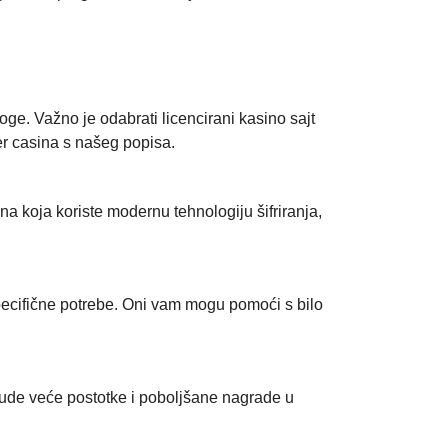
ge. Važno je odabrati licencirani kasino sajt
er casina s našeg popisa.
na koja koriste modernu tehnologiju šifriranja,
 specifične potrebe. Oni vam mogu pomoći s bilo
 nude veće postotke i poboljšane nagrade u