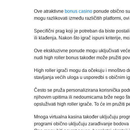
Ove atraktivne
bonus casino
ponude obično su d
mogu razlikovati između različitih platformi, o
Specifični prag koji je potreban da biste postal
ili klađenja. Nakon što igrač ispuni kriterije, 
Ove ekskluzivne ponude mogu uključivati ​​veće
nudi high roller bonus također može pružiti p
High roller igrači mogu da očekuju i mnoštvo d
stavljanja većih uloga u usporedbi s običnim 
Često se pruža personalizirana korisnička po
njihovim upitima ili nedoumicama brže nego što
opsluživati ​​high roller igrače. To će im pružiti
Mnoga virtualna kasina također uključuju progr
programi obično uključuju zarađivanje bodova n