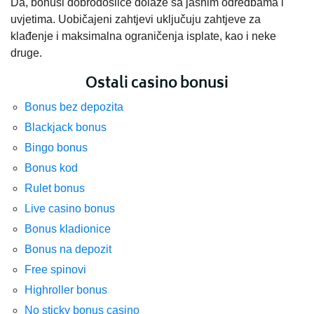
Da, bonusi dobrodošlice dolaze sa jasnim odredbama i
uvjetima. Uobičajeni zahtjevi uključuju zahtjeve za
klađenje i maksimalna ograničenja isplate, kao i neke
druge.
Ostali casino bonusi
Bonus bez depozita
Blackjack bonus
Bingo bonus
Bonus kod
Rulet bonus
Live casino bonus
Bonus kladionice
Bonus na depozit
Free spinovi
Highroller bonus
No sticky bonus casino