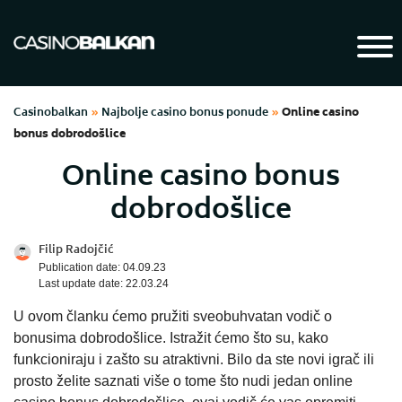
Casinobalkan
»
Najbolje casino bonus ponude
»
Online casino
bonus dobrodošlice
Online casino bonus
dobrodošlice
Filip Radojčić
Publication date: 04.09.23
Last update date: 22.03.24
U ovom članku ćemo pružiti sveobuhvatan vodič o
bonusima dobrodošlice. Istražit ćemo što su, kako
funkcioniraju i zašto su atraktivni. Bilo da ste novi igrač ili
prosto želite saznati više o tome što nudi jedan online