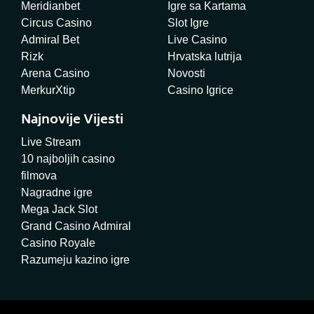
Meridianbet
Igre sa Kartama
Circus Casino
Slot Igre
Admiral Bet
Live Casino
Rizk
Hrvatska lutrija
Arena Casino
Novosti
MerkurXtip
Casino Igrice
Najnovije Vijesti
Live Stream
10 najboljih casino
filmova
Nagradne igre
Mega Jack Slot
Grand Casino Admiral
Casino Royale
Razumeju kazino igre