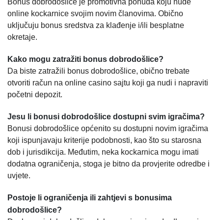
Bonus dobrodošlice je promotivna ponuda koju nude
online kockarnice svojim novim članovima. Obično
uključuju bonus sredstva za klađenje i/ili besplatne
okretaje.
Kako mogu zatražiti bonus dobrodošlice?
Da biste zatražili bonus dobrodošlice, obično trebate
otvoriti račun na online casino sajtu koji ga nudi i napraviti
početni depozit.
Jesu li bonusi dobrodošlice dostupni svim igračima?
Bonusi dobrodošlice općenito su dostupni novim igračima
koji ispunjavaju kriterije podobnosti, kao što su starosna
dob i jurisdikcija. Međutim, neka kockarnica mogu imati
dodatna ograničenja, stoga je bitno da provjerite odredbe i
uvjete.
Postoje li ograničenja ili zahtjevi s bonusima
dobrodošlice?