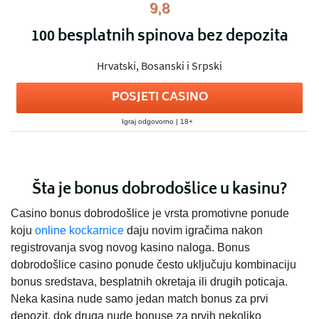
9,8
100 besplatnih spinova bez depozita
Hrvatski, Bosanski i Srpski
POSJETI CASINO
Igraj odgovorno | 18+
Šta je bonus dobrodošlice u kasinu?
Casino bonus dobrodošlice je vrsta promotivne ponude
koju
online kockarnice
daju novim igračima nakon
registrovanja svog novog kasino naloga. Bonus
dobrodošlice casino ponude često uključuju kombinaciju
bonus sredstava, besplatnih okretaja ili drugih poticaja.
Neka kasina nude samo jedan match bonus za prvi
depozit, dok druga nude bonuse za prvih nekoliko