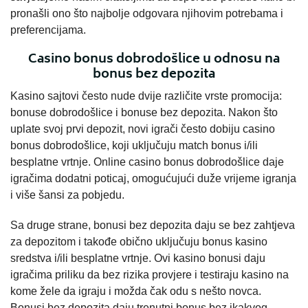
pronašli ono što najbolje odgovara njihovim potrebama i
preferencijama.
Casino bonus dobrodošlice u odnosu na
bonus bez depozita
Kasino sajtovi često nude dvije različite vrste promocija:
bonuse dobrodošlice i bonuse bez depozita. Nakon što
uplate svoj prvi depozit, novi igrači često dobiju casino
bonus dobrodošlice, koji uključuju match bonus i/ili
besplatne vrtnje. Online casino bonus dobrodošlice daje
igračima dodatni poticaj, omogućujući duže vrijeme igranja
i više šansi za pobjedu.
Sa druge strane, bonusi bez depozita daju se bez zahtjeva
za depozitom i takođe obično uključuju bonus kasino
sredstva i/ili besplatne vrtnje. Ovi kasino bonusi daju
igračima priliku da bez rizika provjere i testiraju kasino na
kome žele da igraju i možda čak odu s nešto novca.
Bonusi bez depozita daju trenutni bonus bez ikakvog