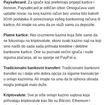
Paysafecard:
Za igrače koji preferiraju pripejd kartice i
bonove, Paysafecard je odličan izbor. Omogućava vam
uplatite novac na svoj kazino račun bez unosa bilo kakvih
ličnih podataka ili povezivanja vašeg bankovnog računa ili
kartice. Ali imajte na umu da on služi samo za depozite.
Platne kartice:
Ako izuzmemo kazina koja žele samo da
se fokusiraju na kriptovalute, skoro svaki kazino sajt na koji
smo naišli do sada sada prihvata kreditne i debitne
bankovne kartice. One su poznate većini igrača i nude
sigurna plaćanja, ali su sporije od PayPal-a.
Tradicionalni bankovni transferi:
Tradicionalni bankovni
transferi su i dalje vrlo dobra opcija za sigurne transakcije
u onlajn kazinima. Ali imajte na umu da bi njihova obrada
mogla potrajati malo duže.
Kriptovalute:
Sve je više onlajn kazino sajtova koja
prihvataju kriptovalute kao što su Bitcoin, Ethereum i