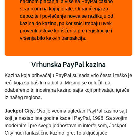
načinom plaćanja, a više sa PayPal casino
stranicom na kojoj igrate. Ograničenja za
depozite i povlačenje novca se razlikuju od
kazina do kazina, pa korisnici trebaju uvek
proveriti uslove korišćenja pre registracije i
vršenja bilo kakvih transakcija.
Vrhunska PayPal kazina
Kazina koja prihvaćaju PayPal su sada vrlo česta i teško je
reći koja su baš tri najbolja. Mi smo se odlučili da
odaberemo tri inostrana kazino sajta koji prihvataju igrače
iz našeg regiona.
Jackpot City:
Ovo je veoma ugledan PayPal casino sajt
koji je nastao iste godine kada i PayPal, 1998. Sa svojim
modernim i pre svega jednostavnim interfejsom, Jackpot
City nudi fantastične kazino igre. To uključujuće