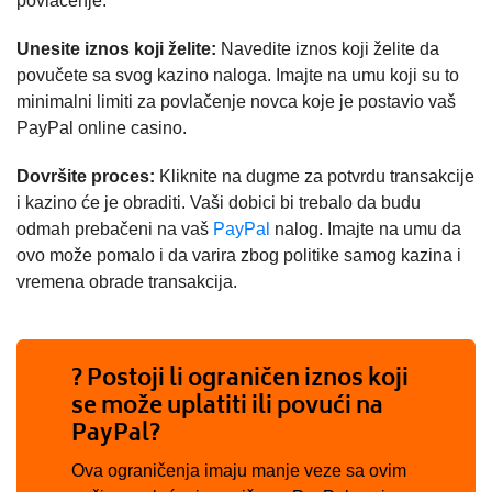
povlačenje.
Unesite iznos koji želite:
Navedite iznos koji želite da
povučete sa svog kazino naloga. Imajte na umu koji su to
minimalni limiti za povlačenje novca koje je postavio vaš
PayPal online casino.
Dovršite proces:
Kliknite na dugme za potvrdu transakcije
i kazino će je obraditi. Vaši dobici bi trebalo da budu
odmah prebačeni na vaš
PayPal
nalog. Imajte na umu da
ovo može pomalo i da varira zbog politike samog kazina i
vremena obrade transakcija.
? Postoji li ograničen iznos koji
se može uplatiti ili povući na
PayPal?
Ova ograničenja imaju manje veze sa ovim