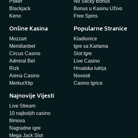
Poker
No Sticky Bonus
Blackjack
Bonus u Kasinu Uživo
Keno
Free Spins
Online Kasina
Popularne Stranice
Mozzart
Kladionice
Meridianbet
Igre sa Kartama
Circus Casino
Slot Igre
Admiral Bet
Live Casino
Rizk
Hrvatska lutrija
Arena Casino
Novosti
MerkurXtip
Casino Igrice
Najnovije Vijesti
Live Stream
10 najboljih casino
filmova
Nagradne igre
Mega Jack Slot