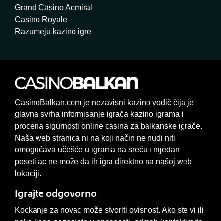
Grand Casino Admiral
Casino Royale
Razumeju kazino igre
CasinoBalkan.com je nezavisni kazino vodič čija je
glavna svrha informisanje igrača kazino igrama i
procena sigurnosti online casina za balkanske igrače.
Naša web stranica ni na koji način ne nudi niti
omogućava učešće u igrama na sreću i nijedan
posetilac ne može da ih igra direktno na našoj web
lokaciji.
Igrajte odgovorno
Kockanje za novac može stvoriti ovisnost. Ako ste vi ili