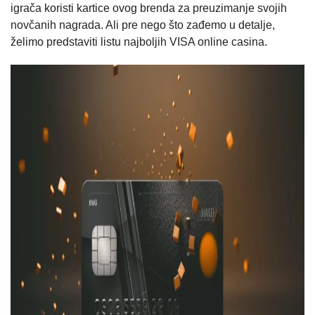
igrača koristi kartice ovog brenda za preuzimanje svojih
novčanih nagrada. Ali pre nego što zađemo u detalje,
želimo predstaviti listu najboljih VISA online casina.