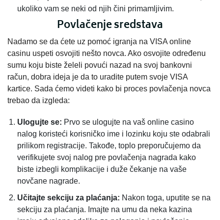
ukoliko vam se neki od njih čini primamljivim.
Povlačenje sredstava
Nadamo se da ćete uz pomoć igranja na VISA online
casinu uspeti osvojiti nešto novca. Ako osvojite određenu
sumu koju biste želeli povući nazad na svoj bankovni
račun, dobra ideja je da to uradite putem svoje VISA
kartice. Sada ćemo videti kako bi proces povlačenja novca
trebao da izgleda:
Ulogujte se:
Prvo se ulogujte na vaš online casino
nalog koristeći korisničko ime i lozinku koju ste odabrali
prilikom registracije. Takođe, toplo preporučujemo da
verifikujete svoj nalog pre povlačenja nagrada kako
biste izbegli komplikacije i duže čekanje na vaše
novčane nagrade.
Učitajte sekciju za plaćanja:
Nakon toga, uputite se na
sekciju za plaćanja. Imajte na umu da neka kazina