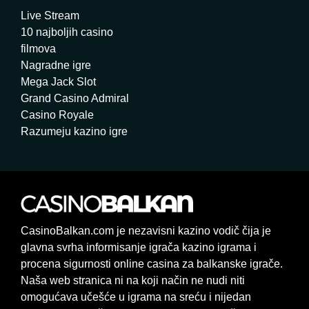
Live Stream
10 najboljih casino
filmova
Nagradne igre
Mega Jack Slot
Grand Casino Admiral
Casino Royale
Razumeju kazino igre
CasinoBalkan.com je nezavisni kazino vodič čija je
glavna svrha informisanje igrača kazino igrama i
procena sigurnosti online casina za balkanske igrače.
Naša web stranica ni na koji način ne nudi niti
omogućava učešće u igrama na sreću i nijedan