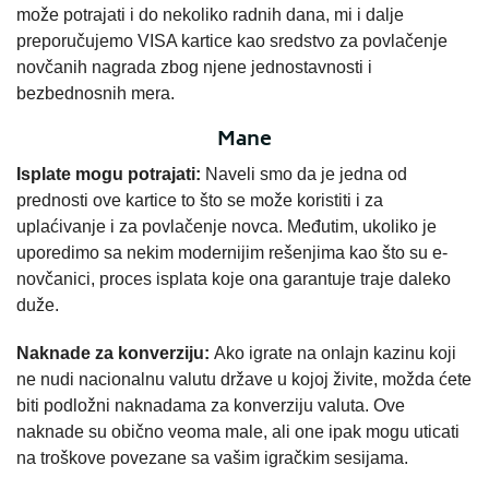
može potrajati i do nekoliko radnih dana, mi i dalje
preporučujemo VISA kartice kao sredstvo za povlačenje
novčanih nagrada zbog njene jednostavnosti i
bezbednosnih mera.
Mane
Isplate mogu potrajati:
Naveli smo da je jedna od
prednosti ove kartice to što se može koristiti i za
uplaćivanje i za povlačenje novca. Međutim, ukoliko je
uporedimo sa nekim modernijim rešenjima kao što su e-
novčanici, proces isplata koje ona garantuje traje daleko
duže.
Naknade za konverziju:
Ako igrate na onlajn kazinu koji
ne nudi nacionalnu valutu države u kojoj živite, možda ćete
biti podložni naknadama za konverziju valuta. Ove
naknade su obično veoma male, ali one ipak mogu uticati
na troškove povezane sa vašim igračkim sesijama.