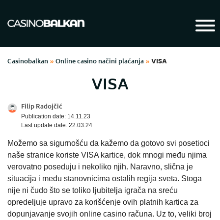
Casinobalkan
»
Online casino načini plaćanja
»
VISA
VISA
Filip Radojčić
Publication date: 14.11.23
Last update date: 22.03.24
Možemo sa sigurnošću da kažemo da gotovo svi posetioci
naše stranice koriste VISA kartice, dok mnogi među njima
verovatno poseduju i nekoliko njih. Naravno, slična je
situacija i među stanovnicima ostalih regija sveta. Stoga
nije ni čudo što se toliko ljubitelja igrača na sreću
opredeljuje upravo za korišćenje ovih platnih kartica za
dopunjavanje svojih online casino računa. Uz to, veliki broj