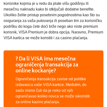
korisnike kojima je u redu da plate višu godišnju ili
mesečnu naknadu kako bi otključali dodatne benefite.
Ukoliko želite pristup posebnim pogodnostima kao što su
osiguranja za vaša putovanja ili poseban tim za korisničku
podršku do koga ćete doći brže nego ako niste premium
korisnik, VISA Premium je dobra opcija. Naravno, Premium
VISA kartica se može koristiti i za casino plaćanja.
? Da li VISA ima mesečna
ograničenja transakcija za
online kockanje?
Ograničenja transakcija zavise od politike
izdavaoca vaše VISA kartice. Međutim, do
sada nismo čuli da je neko od njih
ograničavao koliko novca se može iskoristiti
za online kazino plaćanja.