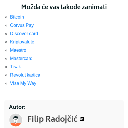
Možda će vas takođe zanimati
Bitcoin
Corvus Pay
Discover card
Kriptovalute
Maestro
Mastercard
Tisak
Revolut kartica
Visa My Way
Autor:
Filip Radojčić