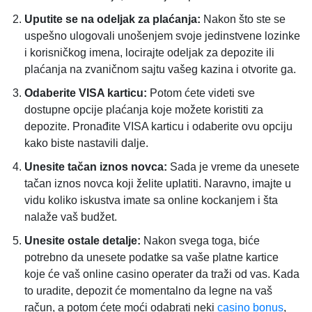
Uputite se na odeljak za plaćanja:
Nakon što ste se
uspešno ulogovali unošenjem svoje jedinstvene lozinke
i korisničkog imena, locirajte odeljak za depozite ili
plaćanja na zvaničnom sajtu vašeg kazina i otvorite ga.
Odaberite VISA karticu:
Potom ćete videti sve
dostupne opcije plaćanja koje možete koristiti za
depozite. Pronađite VISA karticu i odaberite ovu opciju
kako biste nastavili dalje.
Unesite tačan iznos novca:
Sada je vreme da unesete
tačan iznos novca koji želite uplatiti. Naravno, imajte u
vidu koliko iskustva imate sa online kockanjem i šta
nalaže vaš budžet.
Unesite ostale detalje:
Nakon svega toga, biće
potrebno da unesete podatke sa vaše platne kartice
koje će vaš online casino operater da traži od vas. Kada
to uradite, depozit će momentalno da legne na vaš
račun, a potom ćete moći odabrati neki
casino bonus
,