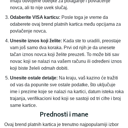
imaju odvojene odeljke za polaganje i povlačenje
novca, ali to nije uvek slučaj.
Odaberite VISA karticu:
Posle toga je vreme da
odaberete ovaj brend platnih kartica među opcijama za
povlačenje novca.
Unesite iznos koji želite:
Kada ste to uradili, preostaje
vam još samo dva koraka. Prvi od njih je da unesete
tačan iznos novca koji želite preuzeti. To može biti sav
novac koji se nalazi na vašem računu ili određeni iznos
koji biste želeli odmah dobiti.
Unesite ostale detalje:
Na kraju, vaš kazino će tražiti
od vas da popunite sve ostale podatke, što uključuje
ime i prezime koje se nalazi na kartici, datum isteka roka
trajanja, verifikacioni kod koji se sastoji od tri cifre i broj
same kartice.
Prednosti i mane
Ovaj brend platnih kartica je trenutno najpopularniji izbor