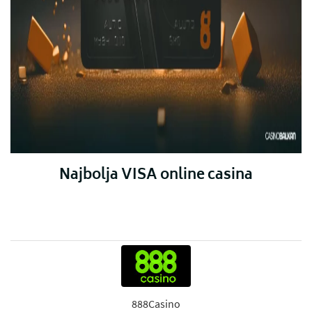
Najbolja VISA online casina
888Casino