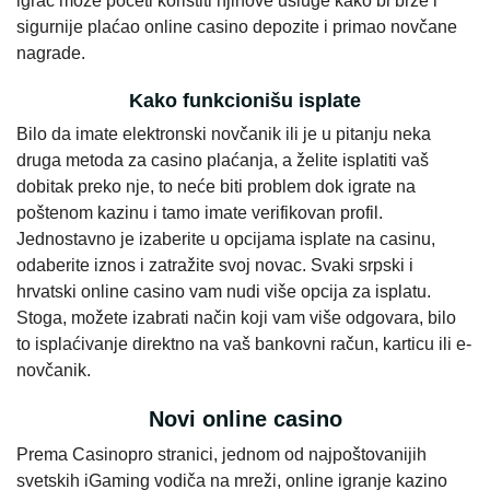
igrač može početi koristiti njihove usluge kako bi brže i
sigurnije plaćao online casino depozite i primao novčane
nagrade.
Kako funkcionišu isplate
Bilo da imate elektronski novčanik ili je u pitanju neka
druga metoda za casino plaćanja, a želite isplatiti vaš
dobitak preko nje, to neće biti problem dok igrate na
poštenom kazinu i tamo imate verifikovan profil.
Jednostavno je izaberite u opcijama isplate na casinu,
odaberite iznos i zatražite svoj novac. Svaki srpski i
hrvatski online casino vam nudi više opcija za isplatu.
Stoga, možete izabrati način koji vam više odgovara, bilo
to isplaćivanje direktno na vaš bankovni račun, karticu ili e-
novčanik.
Novi online casino
Prema Casinopro stranici, jednom od najpoštovanijih
svetskih iGaming vodiča na mreži, online igranje kazino