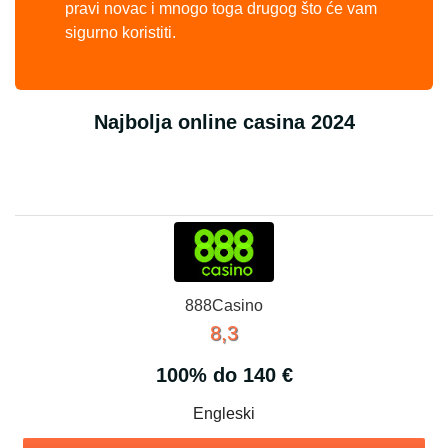
pravi novac i mnogo toga drugog što će vam
sigurno koristiti.
Najbolja online casina 2024
888Casino
8,3
100% do 140 €
Engleski