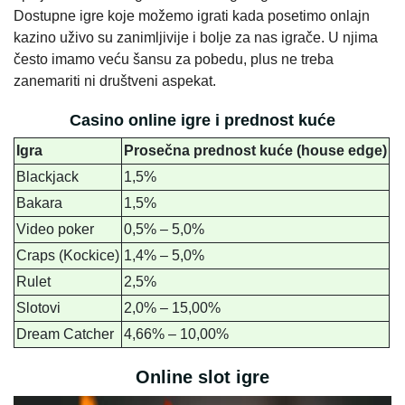
Dostupne igre koje možemo igrati kada posetimo onlajn
kazino uživo su zanimljivije i bolje za nas igrače. U njima
često imamo veću šansu za pobedu, plus ne treba
zanemariti ni društveni aspekat.
Casino online igre i prednost kuće
Igra
Prosečna prednost kuće (house edge)
Blackjack
1,5%
Bakara
1,5%
Video poker
0,5% – 5,0%
Craps (Kockice)
1,4% – 5,0%
Rulet
2,5%
Slotovi
2,0% – 15,00%
Dream Catcher
4,66% – 10,00%
Online slot igre