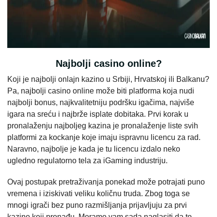
Najbolji casino online?
Koji je najbolji onlajn kazino u Srbiji, Hrvatskoj ili Balkanu?
Pa, najbolji casino online može biti platforma koja nudi
najbolji bonus, najkvalitetniju podršku igačima, najviše
igara na sreću i najbrže isplate dobitaka. Prvi korak u
pronalaženju najboljeg kazina je pronalaženje liste svih
platformi za kockanje koje imaju ispravnu licencu za rad.
Naravno, najbolje je kada je tu licencu izdalo neko
ugledno regulatorno tela za iGaming industriju.
Ovaj postupak pretraživanja ponekad može potrajati puno
vremena i iziskivati veliku količnu truda. Zbog toga se
mnogi igrači bez puno razmišljanja prijavljuju za prvi
kazino koji pronađu. Moramo vam sada naglasiti da to