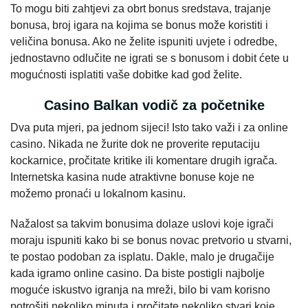
To mogu biti zahtjevi za obrt bonus sredstava, trajanje
bonusa, broj igara na kojima se bonus može koristiti i
veličina bonusa. Ako ne želite ispuniti uvjete i odredbe,
jednostavno odlučite ne igrati se s bonusom i dobit ćete u
mogućnosti isplatiti vaše dobitke kad god želite.
Casino Balkan vodič za početnike
Dva puta mjeri, pa jednom sijeci! Isto tako važi i za online
casino. Nikada ne žurite dok ne proverite reputaciju
kockarnice, pročitate kritike ili komentare drugih igrača.
Internetska kasina nude atraktivne bonuse koje ne
možemo pronaći u lokalnom kasinu.
Nažalost sa takvim bonusima dolaze uslovi koje igrači
moraju ispuniti kako bi se bonus novac pretvorio u stvarni,
te postao podoban za isplatu. Dakle, malo je drugačije
kada igramo online casino. Da biste postigli najbolje
moguće iskustvo igranja na mreži, bilo bi vam korisno
potrošiti nekoliko minuta i pročitate nekoliko stvari koje