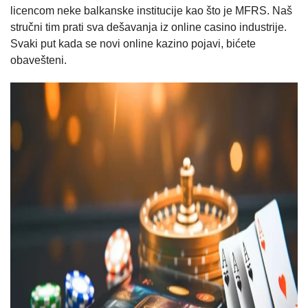
licencom neke balkanske institucije kao što je MFRS. Naš
stručni tim prati sva dešavanja iz online casino industrije.
Svaki put kada se novi online kazino pojavi, bićete
obavešteni.