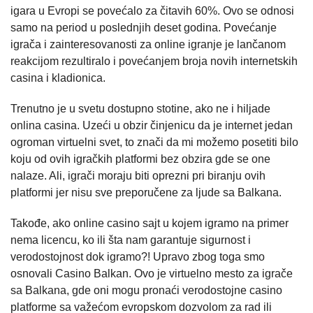
igara u Evropi se povećalo za čitavih 60%. Ovo se odnosi
samo na period u poslednjih deset godina. Povećanje
igrača i zainteresovanosti za online igranje je lančanom
reakcijom rezultiralo i povećanjem broja novih internetskih
casina i kladionica.
Trenutno je u svetu dostupno stotine, ako ne i hiljade
onlina casina. Uzeći u obzir činjenicu da je internet jedan
ogroman virtuelni svet, to znači da mi možemo posetiti bilo
koju od ovih igračkih platformi bez obzira gde se one
nalaze. Ali, igrači moraju biti oprezni pri biranju ovih
platformi jer nisu sve preporučene za ljude sa Balkana.
Takođe, ako online casino sajt u kojem igramo na primer
nema licencu, ko ili šta nam garantuje sigurnost i
verodostojnost dok igramo?! Upravo zbog toga smo
osnovali Casino Balkan. Ovo je virtuelno mesto za igrače
sa Balkana, gde oni mogu pronaći verodostojne casino
platforme sa važećom evropskom dozvolom za rad ili