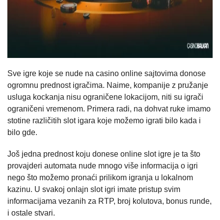
Sve igre koje se nude na casino online sajtovima donose
ogromnu prednost igračima. Naime, kompanije z pružanje
usluga kockanja nisu ograničene lokacijom, niti su igrači
ograničeni vremenom. Primera radi, na dohvat ruke imamo
stotine različitih slot igara koje možemo igrati bilo kada i
bilo gde.
Još jedna prednost koju donese online slot igre je ta što
provajderi automata nude mnogo više informacija o igri
nego što možemo pronaći prilikom igranja u lokalnom
kazinu. U svakoj onlajn slot igri imate pristup svim
informacijama vezanih za RTP, broj kolutova, bonus runde,
i ostale stvari.